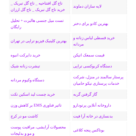
تاج گل افتتاحیه _ تاج گل تبریک _
لایه سازان دماوند
خرید تاج گل تبریک _ تاج گل ارزان
تست میل جنسی هالبرت + تحلیل
بهترین کادو برای دختر
رایگان
خرید قسطی لباس زنانه و
بهترین کلینیک فیزیو تراپی در تهران
مردانه
قیمت سمعک اتیکن
خرید دایرکت انبوه
دستگاه کربوکسی تراپی
تیشرت زنانه شیک
پرستار سالمند در منزل، شرکت
دستگاه وکیوم مردانه
خدمات پرستاری نیکو حامیان
گاز گرفتن گربه
خرید چست لید اسکین تکت
داروخانه آنلاین پرتودارو
تاثیر فناوری EMS بر کاهش وزن
بدنسازی در خانه آرا فیت
کاشت مو در کرج
محصولات آرایشی، مراقبت پوست
بوتاکس پنجه کلاغی
و مو و بدلیجات