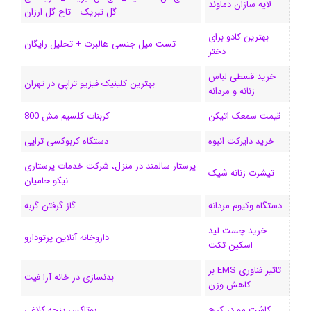
لایه سازان دماوند
گل تبریک _ تاج گل ارزان
بهترین کادو برای
تست میل جنسی هالبرت + تحلیل رایگان
دختر
خرید قسطی لباس
بهترین کلینیک فیزیو تراپی در تهران
زنانه و مردانه
قیمت سمعک اتیکن
کربنات کلسیم مش 800
خرید دایرکت انبوه
دستگاه کربوکسی تراپی
پرستار سالمند در منزل، شرکت خدمات پرستاری
تیشرت زنانه شیک
نیکو حامیان
دستگاه وکیوم مردانه
گاز گرفتن گربه
خرید چست لید
داروخانه آنلاین پرتودارو
اسکین تکت
تاثیر فناوری EMS بر
بدنسازی در خانه آرا فیت
کاهش وزن
کاشت مو در کرج
بوتاکس پنجه کلاغی