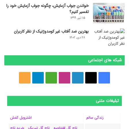
خواندن جواب آزمایش، چگونه جواب آزمایش خود را
تفسیر کنیم؟
۱۵ تیر, ۱۳۹۹
بهترین ضد آفتاب غیر کومدوژنیک از نظر کاربران
۲۸ دی, ۱۴۰۲
شبکه های اجتماعی
فیسبوک
ایکس
لینکداین
اینستاگرام
Medium
تلگرام
خوراک
تبلیغات متنی
زندگی سالم
اشتروبل کفش
تاج گل افتتاحیه _ تاج گل تبریک _ خرید تاج