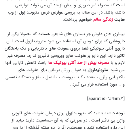
است که مصرف غیر ضروری و بیش از حد آن می تواند عوارضی
داشته باشد. در این مقاله به بررسی عوارض قرص مترونیدازول از
وب
سایت
زندگی سالم
خواهیم پرداخت.
بیماری های عفونی جز بیماری های شایعی هستند که معمولا یکی از
داروهایی که برای درمان آن استفاده می شود مترونیدازول است. این
داروی آنتی بیوتیکی فقط برروی عفونت های باکتریایی و تک یاختگان
تاثیر دارد. این دارو بر عفونت های ویروسی تاثیری ندارد. مصرف غیر
لازم و یا
مصرف بیش از حد آنتی بیوتیک ها
باعث کاهش کارایی آنها
می شود.
مترونیدازول
به عنوان روش درمانی برای عفونت های
باکتریایی واژن ، معده ، کبد ، پوست ، مفاصل ، مغز و دستگاه تنفسی
و … مورد استفاده قرار می گیرد .
[aparat id=”J4nm7″]
توجه داشته باشید که مترونیدازول برای درمان عفونت های قارچی
واژن بی تاثیر است . در صورتی که به آن حساسیت دارید نباید از
این دارو استفاده کنید و همچنین اگر در دو هفته گذشته از داروی