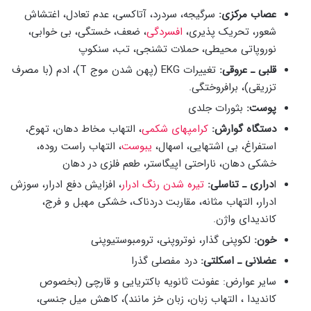
عصاب مرکزی:
سرگیجه، سردرد، آتاکسی، عدم تعادل، اغتشاش
شعور، تحریک پذیری،
افسردگی
، ضعف، خستگی، بی خوابی،
نوروپاتی محیطی، حملات تشنجی، تب، سنکوپ
قلبی ـ عروقی:
تغییرات EKG (پهن شدن موج T)، ادم (با مصرف
تزریقی)، برافروختگی.
پوست:
بثورات جلدی
دستگاه گوارش:
کرامپهای شکمی
، التهاب مخاط دهان، تهوع،
استفراغ، بی اشتهایی، اسهال،
یبوست
، التهاب راست روده،
خشکی دهان، ناراحتی اپیگاستر، طعم فلزی در دهان
ا
دراری ـ تناسلی:
تیره شدن رنگ ادرار
، افزایش دفع ادرار، سوزش
ادرار، التهاب مثانه، مقاربت دردناک، خشکی مهبل و فرج،
کاندیدای واژن.
خون:
لکوپنی گذار، نوتروپنی، ترومبوستیوپنی
عضلانی ـ اسکلتی:
درد مفصلی گذرا
سایر عوارض: عفونت ثانویه باکتریایی و قارچی (بخصوص
کاندیدا ، التهاب زبان، زبان خز مانند)، کاهش میل جنسی،