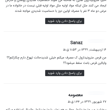
اخیرا مترونیدازول هایی که ساخته می شوند حساسیت شدیدی پوستی و خارس
:
ایجاد می کنند مثل اینکه مواد اولیه مثل مواد اولیه قبلی نیست در خانواده ما در
عرض دو ماه ۳ نفر با مصرف اولین دوز با حساسیت شدیدی مواجه شدند
برای پاسخ دادن وارد شوید
گ
Sanaz
ف
۱۶ اردیبهشت, ۱۳۹۹ در ۱۱:۵۳ ق٫ظ
ت
من قرص مترونیدازول ک مصرف میکنم خیلی شدیدحالت تهوع دارم چکارکنم؟؟
:
وایااین قرص باعث سقط میشود؟؟
برای پاسخ دادن وارد شوید
گ
معصومه
ف
۲۷ شهریور, ۱۳۹۹ در ۱:۴۴ ق٫ظ
ت
ببخشید من مترونیدازول ۵۰۰ رو هم زمان با مترونیدازول واژینال استفاده میکنم