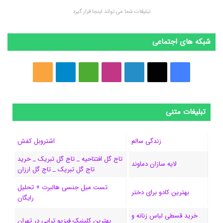
تبلیغات شما می تواند اینجا قرار گیرد
شبکه های اجتماعی
ف
ا
ل
ا
M
ت
خ
ی
ی
ی
ی
e
ل
و
س
ک
ن
ن
d
گ
ر
تبلیغات متنی
ب
س
ک
س
i
ر
ا
زندگی سالم
اشتروبل کفش
و
د
ت
u
ا
ک
تاج گل افتتاحیه _ تاج گل تبریک _ خرید
لایه سازان دماوند
تاج گل تبریک _ تاج گل ارزان
ک
ا
ا
m
م
تست میل جنسی هالبرت + تحلیل
ی
گ
بهترین کادو برای دختر
رایگان
ن
ر
خرید قسطی لباس زنانه و
بهترین کلینیک فیزیو تراپی در تهران