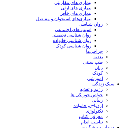
بیماری های مقاربتی
بیماری های ارثی
بیماری های خاص
بیماری‌های استخوان و مفاصل
روان شناسی
آسیب های اجتماعی
روان شناسی تحصیلی
روان شناسی خانواده
روان شناسی کودک
جراحی‌ها
تغذیه
طب سنتی
زنان
کودک
آموزشی
سبک زندگی
رژیم و تغذیه
خواص خوراکی ها
زیبایی
ازدواج و خانواده
تکنولوژی
معرفی کتاب
تناسب اندام
درمان و پیشگیری