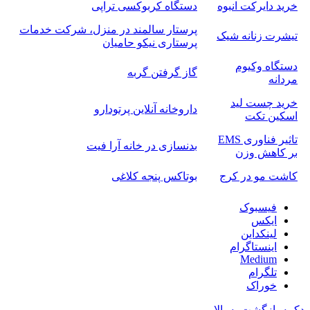
خرید دایرکت انبوه
دستگاه کربوکسی تراپی
پرستار سالمند در منزل، شرکت خدمات
تیشرت زنانه شیک
پرستاری نیکو حامیان
دستگاه وکیوم
گاز گرفتن گربه
مردانه
خرید چست لید
داروخانه آنلاین پرتودارو
اسکین تکت
تاثیر فناوری EMS
بدنسازی در خانه آرا فیت
بر کاهش وزن
کاشت مو در کرج
بوتاکس پنجه کلاغی
فیسبوک
ایکس
لینکداین
اینستاگرام
Medium
تلگرام
خوراک
دکمه بازگشت به بالا