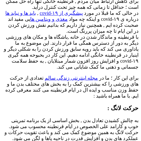
برای کاهش ارتباط میان مردم , قرنطینه خانگی تنها راه حل ممکن
است ؛ حداقل تا زمانی که همه چیز تحت کنترل درآید.
در حالی که ما قبلا در مورد
پیشگیری از covid-۱۹
,
باید ها و نباید ها
درباره ی covid-۱۹ و اینکه چه مواد
مغذی و ویتامین ها
یی مفید اند
صحبت کرده ایم , همچنین نیاز داریم که بدانیم نقش ورزش کردن
در این ایام تا چه میزان پررنگ است.
با قرنطینه و ماندگار شدن در خانه ,باشگاه ها و مکان های ورزشی
دیگر به دور از دسترس همگی ما قرار دارند. این موضوع به ما
یاداوری می کند که باید رویه سابق ورزش کردن را به شکلی دیگر و
اینبار در قرنطینه خانگی ادامه دهیم. این کار در بحبوحه همه گیری
covid-۱۹ و افزایش روز افزون شمار مبتلایان , به حفظ سلامت
جسمانی و ذهنی ما کمک شایانی می کند.
برای این کار ؛ ما در
مجله اینترنتی زندگی سالم
تعدادی از حرکت
های ورزشی را که بیشترین کمک را به بخش های مختلف بدن ما و
حفظ وزن مناسب و ایده ال در ایام قرنطینه می کنند معرفی کرده
ایم. با ما همراه باشید :
حرکت لانگ :
به چالش کشیدن تعادل بدن , بخش اساسی از یک برنامه تمرینی
خوب و کارامد علی الخصوص در ایام قرنطینه محسوب می شود.
حرکت لانگ به همین موضوع کمک می کند و باعث تقویت حرکات و
عملکرد های بدن و افزایش قدرت در ناحیه پاها و لگن می شود.