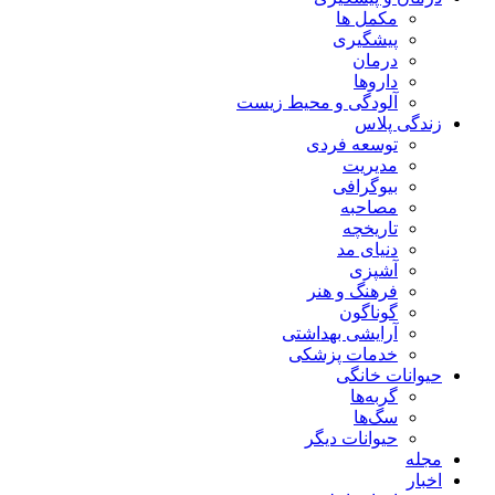
مکمل ها
پیشگیری
درمان
داروها
آلودگی و محیط زیست
زندگی پلاس
توسعه فردی
مدیریت
بیوگرافی
مصاحبه
تاریخچه
دنیای مد
آشپزی
فرهنگ و هنر
گوناگون
آرایشی بهداشتی
خدمات پزشکی
حیوانات خانگی
گربه‌ها
سگ‌ها
حیوانات دیگر
مجله
اخبار