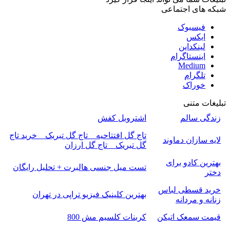
شبکه های اجتماعی
فیسبوک
ایکس
لینکداین
اینستاگرام
Medium
تلگرام
خوراک
تبلیغات متنی
زندگی سالم
اشتروبل کفش
تاج گل افتتاحیه _ تاج گل تبریک _ خرید تاج
لایه سازان دماوند
گل تبریک _ تاج گل ارزان
بهترین کادو برای
تست میل جنسی هالبرت + تحلیل رایگان
دختر
خرید قسطی لباس
بهترین کلینیک فیزیو تراپی در تهران
زنانه و مردانه
قیمت سمعک اتیکن
کربنات کلسیم مش 800