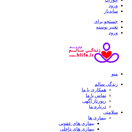
ورود
سایدبار
جستجو برای
تغییر پوسته
ورود
منو
زندگی سالم
همکاری با ما
تماس با ما
رپورتاژ آگهی
درباره ما
سلامتی
بیماری ها
بیماری های عفونی
بیماری های داخلی