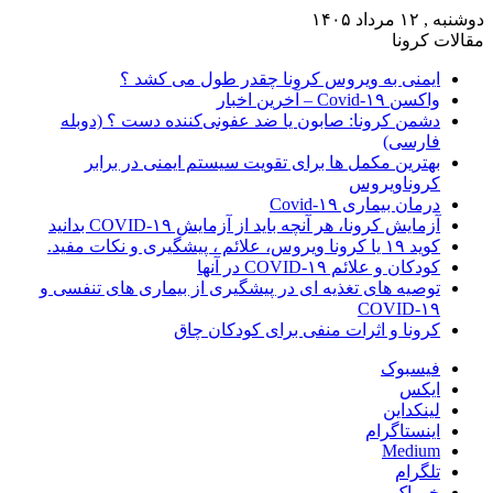
دوشنبه , ۱۲ مرداد ۱۴۰۵
مقالات کرونا
ایمنی به ویروس کرونا چقدر طول می کشد ؟
واکسن Covid-۱۹ – آخرین اخبار
دشمن کرونا: صابون یا ضد عفونی‌کننده دست ؟ (دوبله
فارسی)
بهترین مکمل ها برای تقویت سیستم ایمنی در برابر
کروناویروس
درمان بیماری Covid-۱۹
آزمایش کرونا، هر آنچه باید از آزمایش COVID-۱۹ بدانید
کوید ۱۹ یا کرونا ویروس، علائم ، پیشگیری و نکات مفید.
کودکان و علائم COVID-۱۹ در آنها
توصیه های تغذیه ای در پیشگیری از بیماری های تنفسی و
COVID-۱۹
کرونا و اثرات منفی برای کودکان چاق
فیسبوک
ایکس
لینکداین
اینستاگرام
Medium
تلگرام
خوراک