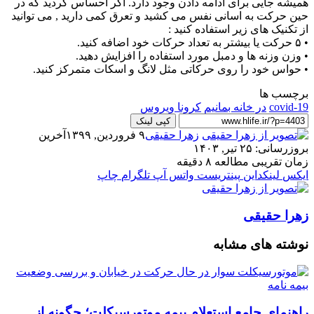
همیشه جایی برای ادامه دادن وجود دارد. اگر احساس کردید که در
حین حرکت به اسانی نفس می کشید و تعرق کمی دارید , می توانید
از تکنیک های زیر استفاده کنید :
• ۵ حرکت یا بیشتر به تعداد حرکات خود اضافه کنید.
• وزن وزنه ها و دمبل مورد استفاده را افزایش دهید.
• حواس خود را روی حرکاتی مثل لانگ و اسکات متمرکز کنید.
برچسب ها
covid-19
در خانه بمانیم
کرونا ویروس
کپی لینک
زهرا حقیقی
۹ فروردین, ۱۳۹۹
آخرین
بروزرسانی: ۲۵ تیر, ۱۴۰۳
زمان تقریبی مطالعه ۸ دقیقه
ایکس
لینکداین
پینتریست
واتس آپ
تلگرام
چاپ
زهرا حقیقی
نوشته های مشابه
راهنمای جامع استعلام بیمه موتورسیکلت؛ چگونه از